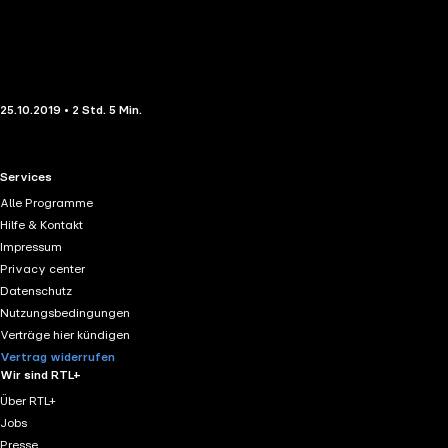
25.10.2019 • 2 Std. 5 Min.
RTL+ useful links.
Services
Alle Programme
Hilfe & Kontakt
Impressum
Privacy center
Datenschutz
Nutzungsbedingungen
Verträge hier kündigen
Vertrag widerrufen
Wir sind RTL+
Über RTL+
Jobs
Presse