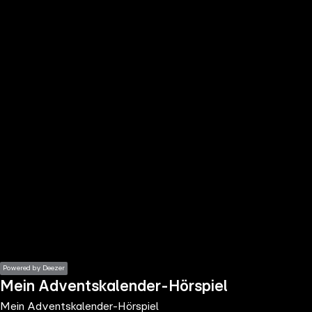
the
h page
 main
nt
the
ibility
ment
Powered by Deezer
Mein Adventskalender-Hörspiel
Mein Adventskalender-Hörspiel