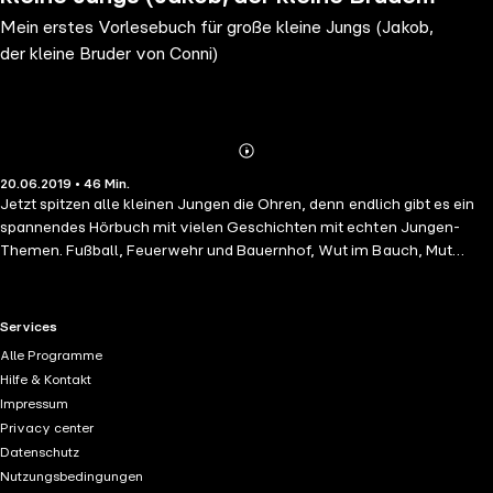
Mein erstes Vorlesebuch für große kleine Jungs (Jakob,
von Conni)
der kleine Bruder von Conni)
Abonnieren
Mehr
20.06.2019 • 46 Min.
Details
Jetzt spitzen alle kleinen Jungen die Ohren, denn endlich gibt es ein
spannendes Hörbuch mit vielen Geschichten mit echten Jungen-
Themen. Fußball, Feuerwehr und Bauernhof, Wut im Bauch, Mut
beweisen und Alleine-Können - das ist natürlich nur was für schon
richtig große kleine Jungs - Jungs wie Jakob. Mit dabei seine
Schwester Conni und Jakobs Freunde.
RTL+ useful links.
Services
Alle Programme
Hilfe & Kontakt
Impressum
Privacy center
Datenschutz
Nutzungsbedingungen