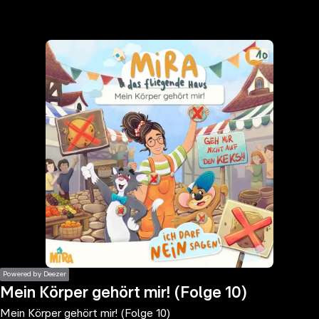
the
h page
 main
nt
the
ibility
ment
Powered by Deezer
Mein Körper gehört mir! (Folge 10)
Mein Körper gehört mir! (Folge 10)