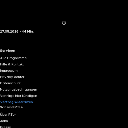
Abonnieren
Mehr
27.05.2026 • 44 Min.
Details
RTL+ useful links.
Services
Alle Programme
Hilfe & Kontakt
Impressum
Privacy center
Datenschutz
Nutzungsbedingungen
Verträge hier kündigen
Vertrag widerrufen
Wir sind RTL+
Über RTL+
Jobs
Presse