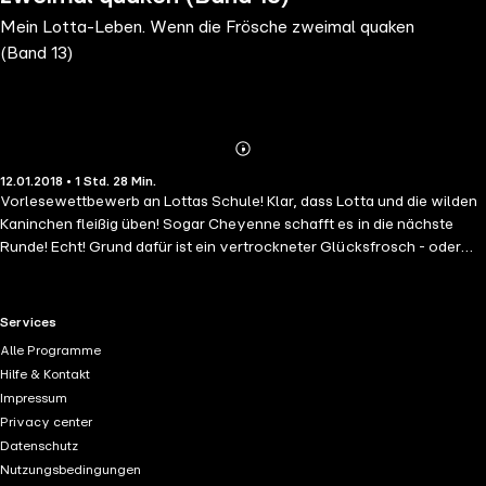
Mein Lotta-Leben. Wenn die Frösche zweimal quaken
(Band 13)
Abonnieren
Mehr
12.01.2018 • 1 Std. 28 Min.
Details
Vorlesewettbewerb an Lottas Schule! Klar, dass Lotta und die wilden
Kaninchen fleißig üben! Sogar Cheyenne schafft es in die nächste
Runde! Echt! Grund dafür ist ein vertrockneter Glücksfrosch - oder
ihre Methode, das Hörbuch auswendig zu lernen... Für die Endrunde
übt Lotta mit Cheyenne einen schaurigen Text über dreizehn
schwarze Katzen. Und plötzlich können sie Fantasie und Wirklichkeit
RTL+ useful links.
Services
vor lauter Aberglauben gar nicht mehr auseinanderhalten... Witzig
Alle Programme
und authentisch: Katinka Kultscher gibt Lotta ihre freche Mädchen­­
Hilfe & Kontakt
stimme. Robert Missler, Dagmar Dreke, Stephanie Kirchberger und
Impressum
Christine Pappert erwecken Lottas turbu­lente Welt zum Leben. Ihre
Privacy center
Stimmen sind bekannt aus "Sesamstraße", "Wieso? Weshalb?
Datenschutz
Warum? ", "Scary Harry", "Die Nordsee-detektive" und "Piggeldy und
Nutzungsbedingungen
Frederick". Die gleichnamige Buchausgabe ist bei Arena erschienen.