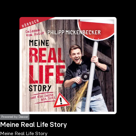
the
h page
 main
nt
the
ibility
ment
Powered by Deezer
Meine Real Life Story
Meine Real Life Story