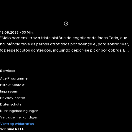
Abonnieren
Mehr
12.09.2023 • 33 Min.
Details
"Meio homem" traz a triste história do engolidor de facas Faria, que
na infância teve as pernas atrofiadas por doença e, para sobreviver,
faz espetáculos dantescos, incluindo deixar-se picar por cobras. Em
"Teorias", o narrador irônico conta como um advogado defensor do
divórcio vê sua tese cair por terra. Por fim, em "Os pombos", a
família do jovem Marques recebe a notícia do noivado de sua irmã
RTL+ useful links.
Services
por intermédio das aves.
Alle Programme
Hilfe & Kontakt
Impressum
Privacy center
Datenschutz
Nutzungsbedingungen
Verträge hier kündigen
Vertrag widerrufen
Wir sind RTL+