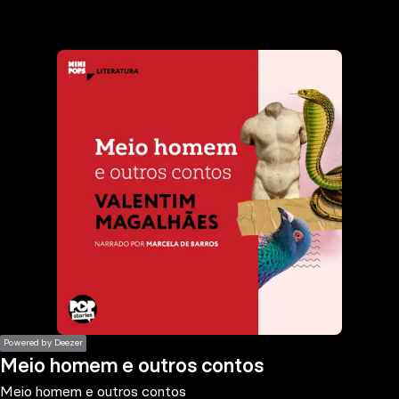
the
h page
 main
nt
the
ibility
ment
Powered by Deezer
Meio homem e outros contos
Meio homem e outros contos