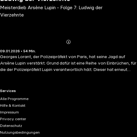
Meisterdieb Arsène Lupin - Folge 7: Ludwig der
Vierzehnte
Abonnieren
Mehr
09.01.2026 • 54 Min.
Details
Georges Lorant, der Polizeipräfekt von Paris, hat seine Jagd auf
Arsène Lupin verstärkt. Grund dafür ist eine Reihe von Einbrüchen, für
die der Polizeipräfekt Lupin verantwortlich hält. Dieser hat erneut
Post von seinem unbekannten Auftraggeber bekommen. Der
Meisterdieb soll eine wertvolle Goldmünze, auf der Ludwig der
Vierzehnte abgebildet ist, dem Privatsammler Remi Bambeau
RTL+ useful links.
Services
stehlen. Lupin gelingt es, von Monsieur Bambeau als Butler
Alle Programme
eingestellt zu werden. Doch dann durchkreuzt ein Einbruch in Remi
Hilfe & Kontakt
Bambeaus Haus seine Pläne und er muss sich erneut anonym an
Impressum
Auguste Dupin und Edgar Allan Poe wenden.
Privacy center
Datenschutz
Nutzungsbedingungen