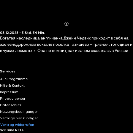
Abonnieren
Mehr
05.12.2025 • 5 Std. 54 Min.
Details
Богатая наследница англичанка Джейн Чедвик приходит в себя на
железнодорожном вокзале поселка Татищево – грязная, голодная и
в чужих лохмотьях. Она не помнит, как и зачем оказалась в России и
что с ней происходило весь последний месяц. Зато все остальное
сохранилось в памяти в мельчайших подробностях. Джейн
постепенно вспоминает: она собиралась встретиться в Москве со
RTL+ useful links.
Services
своим кузеном Юрием, которого раньше никогда не видела. Брату и
Alle Programme
сестре предстояло решить, как поступить с особняком в Питере,
Hilfe & Kontakt
доставшимся им от дяди. Однако, они так и не встретились…
Impressum
Privacy center
Datenschutz
Nutzungsbedingungen
Verträge hier kündigen
Vertrag widerrufen
Wir sind RTL+