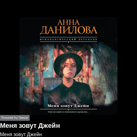
the
h page
 main
nt
the
ibility
ment
Powered by Deezer
Меня зовут Джейн
Меня зовут Джейн