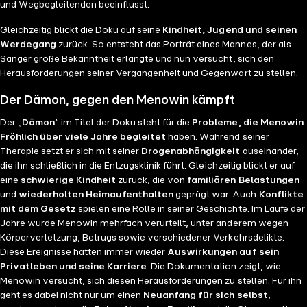
und Wegbegleitenden beeinflusst.
Gleichzeitig blickt die Doku auf seine
Kindheit, Jugend und seinen
Werdegang
zurück. So entsteht das Porträt eines Mannes, der als
Sänger große Bekanntheit erlangte und nun versucht, sich den
Herausforderungen seiner Vergangenheit und Gegenwart zu stellen.
Der Dämon, gegen den Menowin kämpft
Der „
Dämon
“ im Titel der Doku steht für die
Probleme, die Menowin
Fröhlich über viele Jahre begleitet
haben. Während seiner
Therapie setzt er sich mit seiner
Drogenabhängigkeit
auseinander,
die ihn schließlich in die Entzugsklinik führt. Gleichzeitig blickt er auf
eine
schwierige Kindheit
zurück, die von
familiären Belastungen
und
wiederholten Heimaufenthalten
geprägt war. Auch
Konflikte
mit dem Gesetz
spielen eine Rolle in seiner Geschichte. Im Laufe der
Jahre wurde Menowin mehrfach verurteilt, unter anderem wegen
Körperverletzung, Betrugs sowie verschiedener Verkehrsdelikte.
Diese Ereignisse hatten immer wieder
Auswirkungen auf sein
Privatleben und seine Karriere
. Die Dokumentation zeigt, wie
Menowin versucht, sich diesen Herausforderungen zu stellen. Für ihn
geht es dabei nicht nur um einen
Neuanfang für sich selbst
,