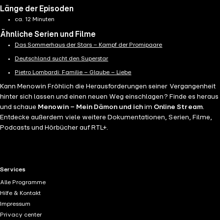
Länge der Episoden
ca. 12 Minuten
Ähnliche Serien und Filme
Das Sommerhaus der Stars – Kampf der Promipaare
Deutschland sucht den Superstar
Pietro Lombardi: Familie – Glaube – Liebe
Kann Menowin Fröhlich die Herausforderungen seiner Vergangenheit
hinter sich lassen und einen neuen Weg einschlagen? Finde es heraus
und schaue
Menowin – Mein Dämon und ich
im
Online Stream
.
Entdecke außerdem viele weitere Dokumentationen, Serien, Filme,
Podcasts und Hörbücher auf RTL+.
RTL+ useful links.
Services
Alle Programme
Hilfe & Kontakt
Impressum
Privacy center