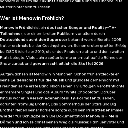
sondern auch um die
Zukunft seiner Familie
und die Chance, alte
Muster hinter sich zu lassen.
Wer ist Menowin Fröhlich?
Menowin Fröhlich
ist ein
deutscher Sänger und Reality-TV-
Teilnehmer
, der einem breiten Publikum vor allem durch
Deutschland sucht den Superstar
bekannt wurde. Bereits 2005
trat er erstmals bei der Castingshow an. Seinen ersten großten Erfolg
bei DSDS feierte er 2010, als er das Finale erreichte und den zweiten
Platz belegte. Viele Jahre später kehrte er erneut auf die Bühne der
Show zurück und
gewann schließlich die Staffel 2026
.
Aufgewachsen ist Menowin in München. Schon früh entdeckte er
seine
Leidenschaft für die Musik
und gründete gemeinsam mit
Freunden seine erste Band. Nach seinen TV-Erfolgen veröffentlichte
er mehrere Singles und das Album “White Chocolate”. Darüber
hinaus war er
in verschiedenen Reality-Formaten
zu sehen,
darunter Promi Big Brother, Das Sommerhaus der Stars und Big
Brother. Neben seiner Karriere sorgte auch sein
Privatleben immer
wieder für Schlagzeilen
. Die Dokumentation
Menowin – Mein
Dämon und ich
zeichnet seinen Weg als Musiker, Familienvater und