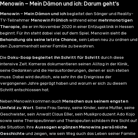
Menowin – Mein Dämon und ich: Darum geht’s
Menowin – Mein Dämon und ich
begleitet den Sänger und Reality-
TV-Teilnehmer
Menowin Fröhlich
während einer
mehrmonatigen
Therapie
, die er im November 2020 in einer Entzugsklinik in Hessen
beginnt. Für ihn steht dabei viel auf dem Spiel. Menowin sieht die
Behandlung als seine letzte Chance
, sein Leben neu zu ordnen und
den Zusammenhalt seiner Familie zu bewahren.
Die
Doku-Soap begleitet ihn Schritt für Schritt
durch diese
intensive Zeit. Kameras dokumentieren seinen Alltag in der Klinik,
seine Gedanken und die Herausforderungen, denen er sich stellen
muss. Dabei wird deutlich, wie sehr ihn die Ereignisse der
vergangenen Jahre geprägt haben und warum er sich zu diesem
Schritt entschlossen hat.
Neben Menowin kommen auch
Menschen aus seinem engsten
Umfeld zu Wort
. Seine Frau Senay, seine Kinder, seine Mutter, seine
Geschwister, sein Anwalt Claus Eßer, sein Musikproduzent Ado Kojo
sowie seine Therapeutinnen und Therapeuten schildern ihre Sicht auf
die Situation. Ihre
Aussagen ergänzen Menowins persönliche
Geschichte
und zeigen, wie sein Weg auch das Leben seiner Familie