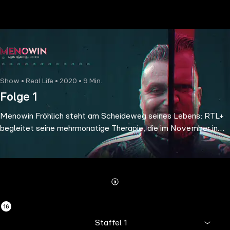
the
h page
 main
nt
the
Show • Real Life • 2020 • 9 Min.
ibility
Folge 1
ment
Menowin Fröhlich steht am Scheideweg seines Lebens: RTL+
begleitet seine mehrmonatige Therapie, die im November in
einer Klinik in Hessen beginnt.
Abonnieren
Mehr
Details
Staffel 1