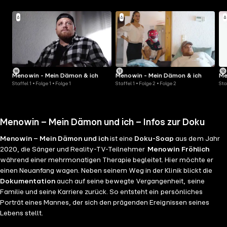
Menowin - Mein Dämon & ich
Menowin - Mein Dämon & ich
Me
Staffel 1 • Folge 1 • Folge 1
Staffel 1 • Folge 2 • Folge 2
Sta
Menowin – Mein Dämon und ich – Infos zur Doku
Menowin – Mein Dämon und ich
ist eine
Doku-Soap
aus dem Jahr
2020, die Sänger und Reality-TV-Teilnehmer
Menowin Fröhlich
während einer mehrmonatigen Therapie begleitet. Hier möchte er
einen Neuanfang wagen. Neben seinem Weg in der Klinik blickt die
Dokumentation
auch auf seine bewegte Vergangenheit, seine
Familie und seine Karriere zurück. So entsteht ein persönliches
Porträt eines Mannes, der sich den prägenden Ereignissen seines
Lebens stellt.