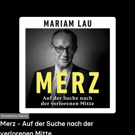
the
h page
 main
nt
the
ibility
ment
Powered by Deezer
Merz - Auf der Suche nach der
verlorenen Mitte