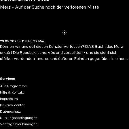
Merz - Auf der Suche nach der verlorenen Mitte
Abonnieren
Mehr
23.05.2025 • 11 Std. 27 Min.
Details
Können wir uns auf diesen Kanzler verlassen? DAS Buch, das Merz
erklärt Die Republik ist nervös und zerstritten - und sie sieht sich
stärker werdenden inneren und äußeren Feinden gegenüber. In einer
Zeit, in der autoritäre Regime weltweit an Einfluss gewinnen, sehnen
sich viele Menschen nach einem Konservatismus, der sowohl das
Land stabilisiert als auch den Autoritären die Stirn bietet. Aber ist der
RTL+ useful links.
Services
neue Kanzler ein solcher Konservativer? Oder ist auch Friedrich Merz
Alle Programme
auf dem Weg dahin, alte Gewisseheiten der parlamentarischen
Hilfe & Kontakt
Zusammenarbeit zu zerschlagen, um schnelle Antworten auf die
Impressum
geopolitischen, wirtschaftlichen und gesellschaftlichen
Privacy center
Herausforderungen unserer Zeit zu liefern? Kann er große
Datenschutz
Zukunftsthemen vorantreiben, die Europa stärken? Wie geht Merz mit
Nutzungsbedingungen
dem Reizthema Migration um - mäßigend oder eskalierend? Und was
Verträge hier kündigen
hat all das mit seinem persönlichen Werdegang zu tun? Niemand