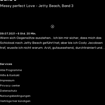
Messy perfect Love - Jetty Beach, Band 3
Abonnieren
Mehr
09.07.2021 • 6 Std. 20 Min.
Details
Wenn sich Gegensätze ausziehen... Ich bin mir sicher, dass mich das
Schicksal nach Jetty Beach geführt hat; aber bis ich Cody Jacobsen
traf, wusste ich nicht warum. Arzt, gutaussehend, durchtrainiert und
mit den hinreißendsten Grübchen der Welt, erobert er nicht nur seine
Patientinnen, sondern auch mein Herz im Sturm. Aber auch wenn die
Chemie zwischen uns der pure Wahnsinn ist, so passen wir einfach
RTL+ useful links.
Services
nicht zusammen. Cody, mit seinem geregelten Leben in Jetty Beach,
Alle Programme
seiner liebevollen Familie. Ich, die es nie lange irgendwo aushält und
Hilfe & Kontakt
seit Jahren auf sich allein gestellt ist. Wir kommen nun mal aus
Impressum
verschiedenen Welten und es hat keinen Sinn. Denn Cody möchte
Privacy center
alles. Und das werde ich ihm niemals geben können ...
Datenschutz
Nutzungsbedingungen
Verträge hier kündigen