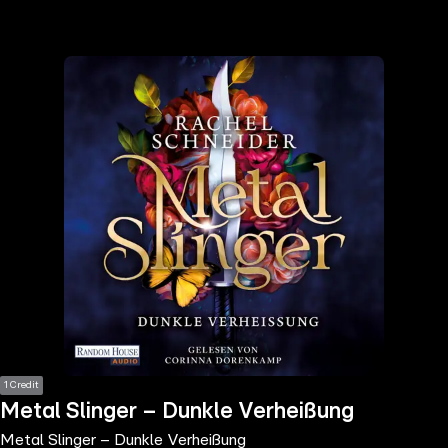
the
h page
 main
nt
the
ibility
ment
1 Credit
Metal Slinger – Dunkle Verheißung
Metal Slinger – Dunkle Verheißung