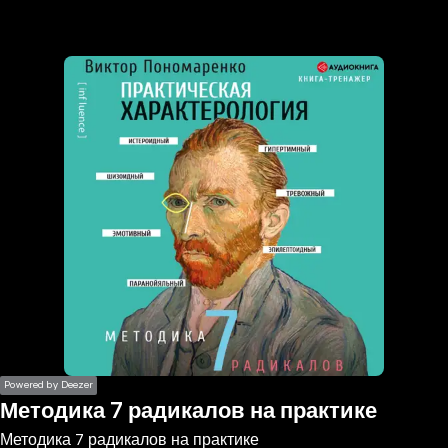
the
h page
 main
nt
the
ibility
ment
Powered by Deezer
Методика 7 радикалов на практике
Методика 7 радикалов на практике