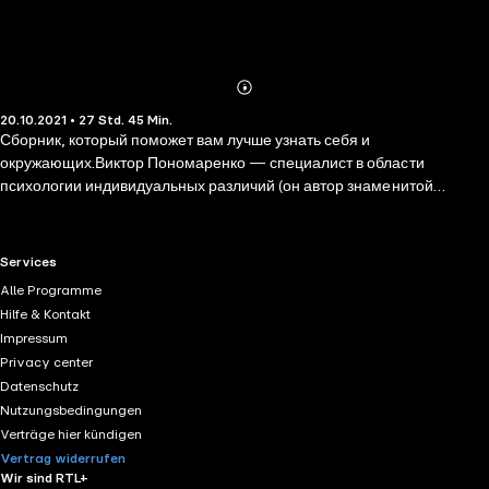
Abonnieren
Mehr
20.10.2021 • 27 Std. 45 Min.
Details
Сборник, который поможет вам лучше узнать себя и
окружающих.Виктор Пономаренко — специалист в области
психологии индивидуальных различий (он автор знаменитой
методики "7 радикалов"), а также производственной, семейной,
политической конфликтологии. Сквозь призму своих научных и
практических интересов, знаний и более чем тридцатилетнего
RTL+ useful links.
Services
профессионального опыта, он оценивает актуальные явления
Alle Programme
современности. В сферах бизнеса, семьи, формирования
Hilfe & Kontakt
массового сознания. Поэтому в этой аудиокниге есть разделы "О
Impressum
делах наших…", "О детях, семье и школе", "Времени посвящается".
Privacy center
Штрихи к психологическим портретам разных людей слушателей
Datenschutz
найдет в разделе "О характерах".В сборник вошли такие книги
Nutzungsbedingungen
автора, как "Практическая характерология. Методика 7 радикалов",
Verträge hier kündigen
"Практическая конфликтология: от конфронтации к
Vertrag widerrufen
сотрудничеству", "Практическая психология: изучение
Wir sind RTL+
индивидуальных различий". Да, многие статьи в сборнике носят