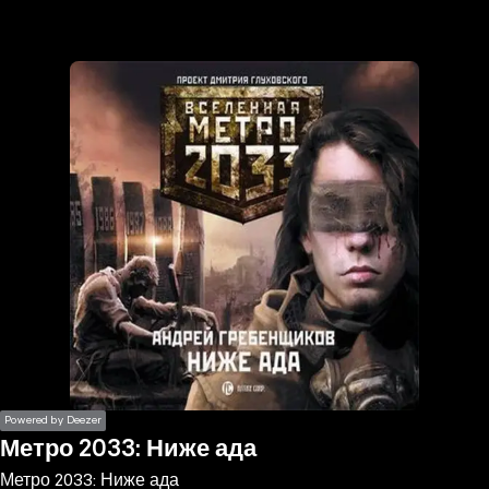
the
h page
 main
nt
the
ibility
ment
Powered by Deezer
Метро 2033: Ниже ада
Метро 2033: Ниже ада