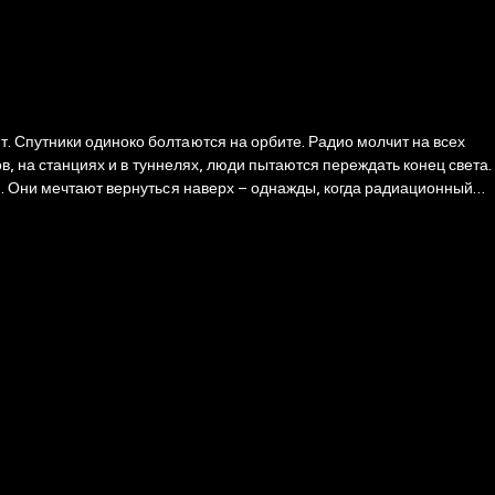
. Спутники одиноко болтаются на орбите. Радио молчит на всех
ов, на станциях и в туннелях, люди пытаются переждать конец света.
я. Они мечтают вернуться наверх – однажды, когда радиационный
рию Артема из первой книги культовой трилогии. Эту книгу
чен. При этом «2035» – книга независимая, и именно с нее можно