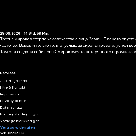
29.06.2026 • 14 Std. 59 Min.
Третья мировая стерла человечество с лица Земли. Планета опусте
частотах. Выжили только те, кто, услышав сирены тревоги, успел до
Там они создали себе новый мирок вместо потерянного огромного м
фон от ядерных бомбардировок спадет. И не оставляют надежды на
миллионы читателей ждали долгие десять лет, и права на перевод и
начать посвящение в сагу, которая покорила Россию и весь мир.
RTL+ useful links.
Services
Alle Programme
Hilfe & Kontakt
Impressum
Privacy center
Datenschutz
Nutzungsbedingungen
Verträge hier kündigen
Vertrag widerrufen
Wir sind RTL+