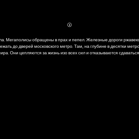
Abonnieren
Mehr
Details
ла. Мегаполисы обращены в прах и пепел. Железные дороги ржавеют
бежать до дверей московского метро. Там, на глубине в десятки метр
ира. Они цепляются за жизнь изо всех сил и отказываются сдаватьс
йти других выживших… «Метро 2035» продолжает — и завершает исто
ностранные издатели выкупили задолго до того, как роман был окон