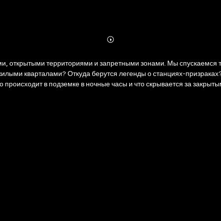
Abonnieren
Mehr
Details
и, открытыми территориями и запретными зонами. Мы спускаемся ту
жилыми кварталами? Откуда берутся легенды о станциях-призраках?
то происходит в подземке в ночные часы и что скрывается за закрыт
имер, при падении на рельсы. Книга расскажет об инженерных дости
елева и Егор Тимошенко, создатели проекта «Метро НН». Уже много 