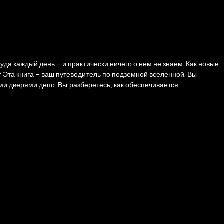
да каждый день – и практически ничего о нем не знаем. Как новые
 Эта книга – ваш путеводитель по подземной вселенной. Вы
ыми дверями депо. Вы разберетесь, как обеспечивается
жениях метростроителей и о той роли, которую метро играет в
лет они исследуют метрополитен изнутри: от проектных архивов до