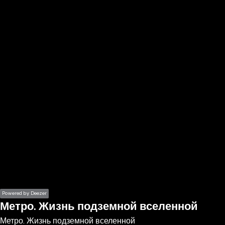
the
h page
 main
nt
the
ibility
ment
Powered by Deezer
Метро. Жизнь подземной вселенной
Метро. Жизнь подземной вселенной