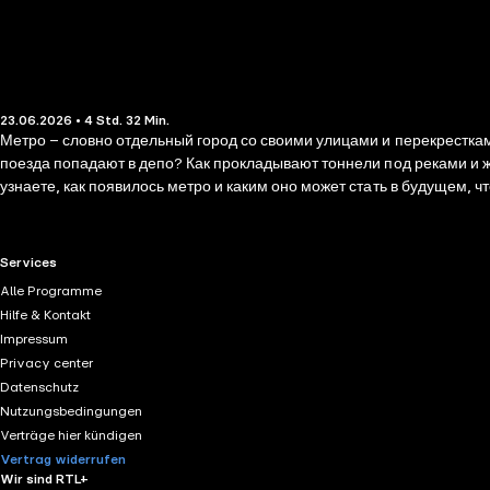
23.06.2026 • 4 Std. 32 Min.
Метро – словно отдельный город со своими улицами и перекресткам
поезда попадают в депо? Как прокладывают тоннели под реками и 
узнаете, как появилось метро и каким оно может стать в будущем, ч
безопасность движения и что делать в экстренных ситуациях – напр
современной городской культуре. Вашими гидами станут Ксения Кис
ночных тоннелей и закрытых зон.
RTL+ useful links.
Services
Alle Programme
Hilfe & Kontakt
Impressum
Privacy center
Datenschutz
Nutzungsbedingungen
Verträge hier kündigen
Vertrag widerrufen
Wir sind RTL+