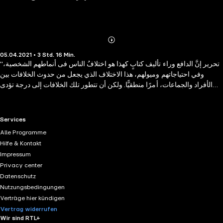
Abonnieren
Mehr
05.04.2021 • 3 Std. 16 Min.
Details
"تحرير إنَّ الدافع وراء تأليف كتابٍ كهذا هو اختلافُ الناس فى أنماطهم الشخصية،
وفي احتياجاتهم وميولهم، هذا الاختلاف الذي يجعل من حدوث الخلافات بين
الأفراد والجماعات، أمرًا منطقيًّا. ولكن أن تتطور تلك الخلافات إلى درجة تؤدى
إلى استحالة التوافق وصعوبة العيش على وفاقٍ، أو التعايش ولكن على مضض،
هو ما ليس منطقيا بالمرة. هذا الكتاب سوف يساعدك على فهم واستيعاب: -
أسباب حدوث الخلافات - طرق الوقاية من حدوث الخلافات - أنماط الشخصيات -
RTL+ useful links.
Services
فنون إدارة الخلافات مع جميع الأنماط - الخروج من الخلافات بأفضل النتائج وأقل
Alle Programme
الخسائر استمع الآن. "
Hilfe & Kontakt
Impressum
Privacy center
Datenschutz
Nutzungsbedingungen
Verträge hier kündigen
Vertrag widerrufen
Wir sind RTL+