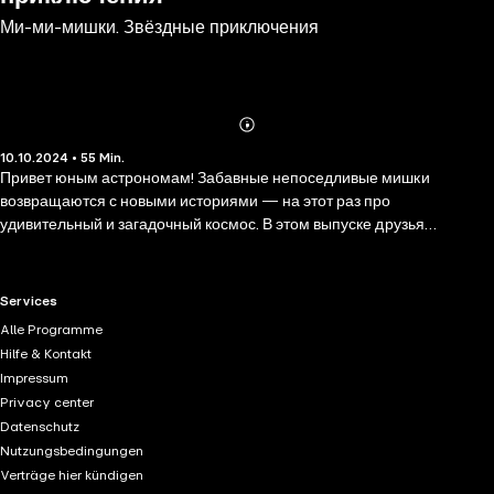
Ми-ми-мишки. Звёздные приключения
Abonnieren
Mehr
10.10.2024 • 55 Min.
Details
Привет юным астрономам! Забавные непоседливые мишки
возвращаются с новыми историями — на этот раз про
удивительный и загадочный космос. В этом выпуске друзья
пытаются вернуть на небо упавшую звезду, сажают деревья на Луне
и ждут в гости инопланетян. Правда, из-за двух шаловливых енотов
Сони и Сани не всё идёт по плану... Как бы им не угодить в чёрную
RTL+ useful links.
Services
дыру! Хорошо, что отважный капитан Кеша уже спешит на помощь!
Alle Programme
Пристегните ремни. Следующая остановка — космос!
Hilfe & Kontakt
Присоединяйтесь к удивительным приключениям лесных друзей!
Impressum
Privacy center
Datenschutz
Nutzungsbedingungen
Verträge hier kündigen