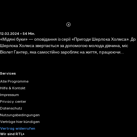
Abonnieren
Mehr
12.02.2024 • 54 Min.
Details
«Мідяні буки» — оповідання із серії «Пригоди Шерлока Холмса». До
Шерлока Холмса звертається за допомогою молода дівчина, міс
Віолет Гантер, яка самостійно заробляє на життя, працюючи
гувернанткою. За щедру плату вона повинна виконувати ряд досить
дивних прохань своїх наймачів, містера та місіс Рукасл. Одного дня
дівчина помічає що в зачинене крило будинку постійно навідується
RTL+ useful links.
Services
господар, несучи з собою невелику торбинку. Дівчина підозрює, що
Alle Programme
справа нечиста, й просить допомоги у детектива.
Hilfe & Kontakt
Impressum
Privacy center
Datenschutz
Nutzungsbedingungen
Verträge hier kündigen
Vertrag widerrufen
Wir sind RTL+