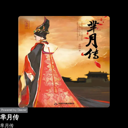
the
h page
 main
nt
the
ibility
ment
Powered by Deezer
芈月传
芈月传