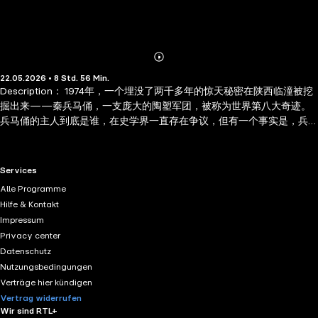
Abonnieren
Mehr
22.05.2026 • 8 Std. 56 Min.
Details
Description： 1974年，一个埋没了两千多年的惊天秘密在陕西临潼被挖
掘出来——秦兵马俑，一支庞大的陶塑军团，被称为世界第八大奇迹。
兵马俑的主人到底是谁，在史学界一直存在争议，但有一个事实是，兵
马俑的身上保留着一个奇异的符号，经过研究，那竟然是两个字——芈
月。百世苍穹，沧海桑田，芈月，这个名字终于重见天日。她是中国历
史上首位皇太后，也是有记载的首位叱咤风云的女政治家，更是为大秦
RTL+ useful links.
Services
帝国奠定稳固根基的先驱。史书上对她的记载很少，或许在那个男权社
Alle Programme
会里，人们不愿意在一位女权者身上花费太多笔墨，又或许，是因为她
Hilfe & Kontakt
冲破了那个年代对女性的道德束缚。 Author Biography： 吴韵汐，笔名
Impressum
桃花潭水，行走在阡陌红尘里的读书人，崇尚简单明净的生活，爱书
Privacy center
画，喜文史，诗歌、文章常见于报刊、杂志，笔触唯美，寓意深刻，擅
Datenschutz
长用生动清丽的语句书写枯燥的历史。代表作品《天空一无所有，为何
Nutzungsbedingungen
给我安慰：海子诗传》、《我不知道风是在哪一个方向吹：徐志摩诗
Verträge hier kündigen
传》等。
Vertrag widerrufen
Wir sind RTL+