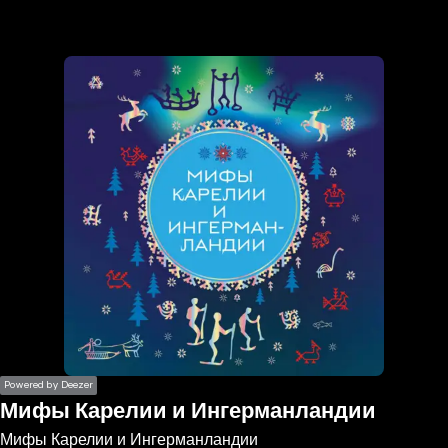
the
h page
 main
nt
the
ibility
ment
Powered by Deezer
Мифы Карелии и Ингерманландии
Мифы Карелии и Ингерманландии