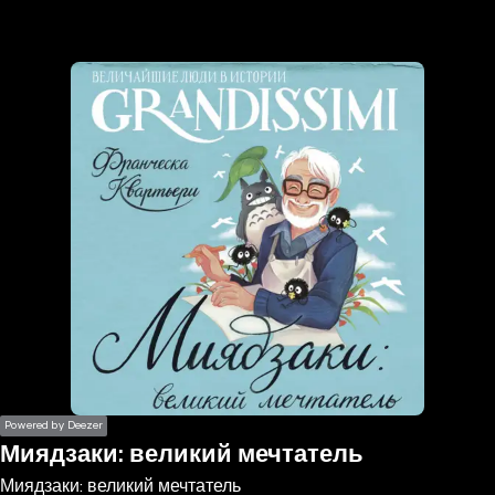
the
h page
 main
nt
the
ibility
ment
Powered by Deezer
Миядзаки: великий мечтатель
Миядзаки: великий мечтатель