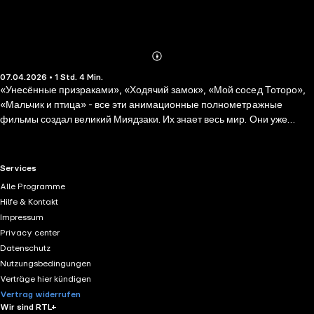
Abonnieren
Mehr
07.04.2026 • 1 Std. 4 Min.
Details
«Унесённые призраками», «Ходячий замок», «Мой сосед Тоторо»,
«Мальчик и птица» - все эти анимационные полнометражные
фильмы создал великий Миядзаки. Их знает весь мир. Они уже
стали культовой классикой жанра, были удостоены самых
престижных кинопремий и до сих пор восхищают миллионы
зрителей. Хаяо Миядзаки - обладатель трёх «Оскаров», «Золотого
RTL+ useful links.
Services
глобуса», «Золотого медведя» и премии BAFTA. Удивительный
Alle Programme
японский режиссёр-аниматор, имя которого на слуху даже у тех, кто
Hilfe & Kontakt
абсолютно не знаком с культурой аниме. Человек с невероятным
Impressum
талантом и трудолюбием: на создание одного мультипликационного
Privacy center
фильма могут уйти целые годы, ведь двухчасовое аниме – это около
Datenschutz
170 тысяч кадров, а Миядзаки, которому уже 85 лет, продолжает
Nutzungsbedingungen
рисовать всё вручную!
Verträge hier kündigen
Vertrag widerrufen
Wir sind RTL+