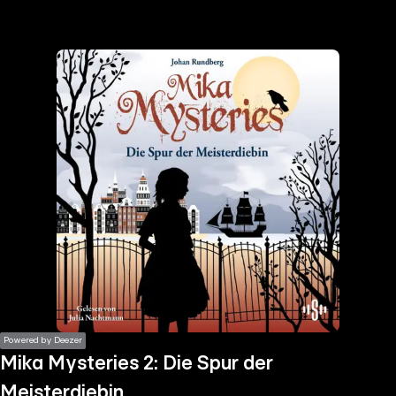
the
h page
 main
nt
the
ibility
ment
Powered by Deezer
Mika Mysteries 2: Die Spur der
Meisterdiebin