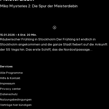
Mika Mysteries 2: Die Spur der Meisterdiebin
Abonnieren
Mehr
15.01.2026 • 4 Std. 20 Min.
Details
Räuberischer Frühling in Stockholm Der Frühling ist endlich in
Stockholm angekommen und die ganze Stadt fiebert auf die Ankunft
der SS Vega hin. Das erste Schiff, das die Nordostpassage
durchfahren hat, soll mit großen Feierlichkeiten empfangen werden.
Doch gleichzeitig werden immer mehr Fälle von Taschendiebstählen
bekannt und Inspektor Valdemar Hoff zieht Mika zurate. Als diese
RTL+ useful links.
Services
Diebesgut bei einem ihrer Schützlinge im Waisenhaus findet, ist sie in
Alle Programme
der Zwickmühle: Kann sie bei der Aufklärung der Diebstähle helfen,
Hilfe & Kontakt
ohne ihre Freunde zu verraten? Auf den Spuren der »Königin der
Impressum
Diebe« trifft Mika schließlich auch noch auf einen alten Bekannten:
Privacy center
den Mann, der in einer bitterkalten Winternacht auf der Flucht vor
Datenschutz
dem berüchtigten Todesengel ein neugeborenes Mädchen ins
Nutzungsbedingungen
Waisenhaus gebracht hat.
Verträge hier kündigen