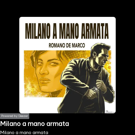
the
h page
 main
nt
the
ibility
ment
Powered by Deezer
Milano a mano armata
Milano a mano armata