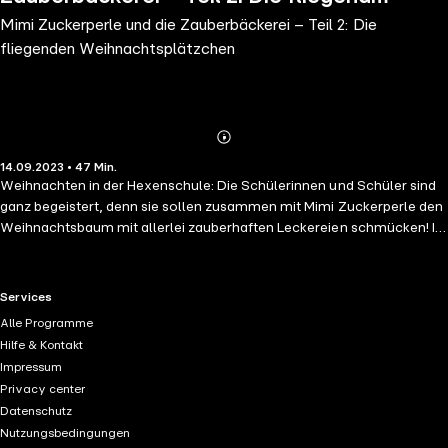
Mimi Zuckerperle und die Zauberbäckerei – Teil 2: Die
Weihnachtsplätzchen
fliegenden Weihnachtsplätzchen
Abonnieren
Mehr
14.09.2023 • 47 Min.
Details
Weihnachten in der Hexenschule: Die Schülerinnen und Schüler sind
ganz begeistert, denn sie sollen zusammen mit Mimi Zuckerperle den
Weihnachtsbaum mit allerlei zauberhaften Leckereien schmücken! In
der Waldküche legen die kleinen Hexen sofort los – da wird
gekleckert und geschleckert, was das Zeug hält, und auch
Eichhörnchen Nüssli lässt sich von der Vorfreude anstecken. Doch
RTL+ useful links.
Services
am nächsten Tag ist Nüssli plötzlich wie vom Erdboden
Alle Programme
verschwunden und Mimi verursacht vor lauter Sorge um ihren Freund
Hilfe & Kontakt
ein monster-magisches Küchenchaos. Den Hexenkindern ist klar: Sie
Impressum
müssen Nüssli finden, damit Mimi wieder froh und Weihnachten zum
Privacy center
besten Hexenfest des Jahres wird!
Datenschutz
Nutzungsbedingungen