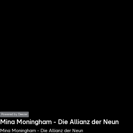
the
h page
 main
nt
the
ibility
ment
Powered by Deezer
Mina Moningham - Die Allianz der Neun
Mina Moningham - Die Allianz der Neun