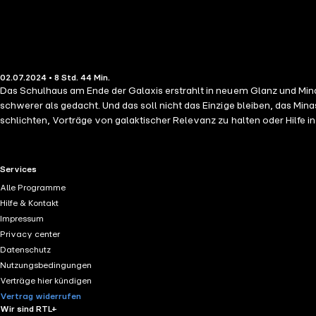
02.07.2024 • 8 Std. 44 Min.
Das Schulhaus am Ende der Galaxis erstrahlt in neuem Glanz und Mina m
schwerer als gedacht. Und das soll nicht das Einzige bleiben, das Mina
schlichten, Vorträge von galaktischer Relevanz zu halten oder Hilfe
Allianz der Neun zusammen mit dem Verein für Pflanzenexoten weiter 
»Die Allianz der Neun« ist der zweite Teil der »Mina Moningham«-Buch
die Lesenden von der ersten Seite an in den Bann zu ziehen, sie in e
RTL+ useful links.
Services
Alle Programme
Hilfe & Kontakt
Impressum
Privacy center
Datenschutz
Nutzungsbedingungen
Verträge hier kündigen
Vertrag widerrufen
Wir sind RTL+