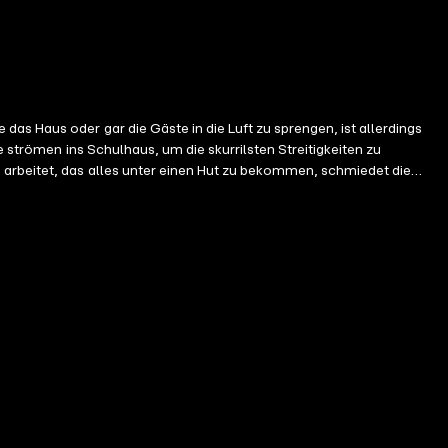
as Haus oder gar die Gäste in die Luft zu sprengen, ist allerdings
 strömen ins Schulhaus, um die skurrilsten Streitigkeiten zu
 arbeitet, das alles unter einen Hut zu bekommen, schmiedet die
ss sie sich einmal mehr fragen, wer ihre wahren Verbündeten sind.
enteuer. Jana Paradigi versteht es, in ihrem Cozy-Urban-Fantasyroman
n und immer wieder überraschenden Charakteren zu unterhalten.