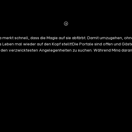
Abonnieren
Mehr
Details
erkt schnell, dass die Magie auf sie abfärbt. Damit umzugehen, ohne d
s Leben mal wieder auf den Kopf stellt!Die Portale sind offen und Gäste
 in den verzwicktesten Angelegenheiten zu suchen. Während Mina daran
Pläne. Als sogar ein Anschlag auf Minas neue Familie verübt wird, mu
reihe und gleichzeitig ein in sich abgeschlossenes, fantastisches Ab
ine Decke aus Wohlfühlmagie zu hüllen und mit lustigen, liebenswerte