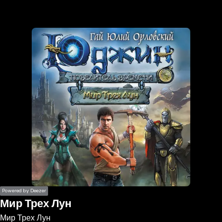
the
h page
 main
nt
the
ibility
ment
Powered by Deezer
Мир Трех Лун
Мир Трех Лун