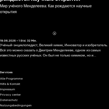
Мир учёного Менделеева: Как рождаются научные
открытия
Abonnieren
Mehr
19.06.2026 • 1 Std. 32 Min.
Details
Учёный-энциклопедист, Великий химик, Инноватор и изобретатель.
Всё это можно сказать о Дмитрии Менделееве, одном из самых
известных русских учёных. Он был не только химиком, но и
физиком, метрологом, экономистом, нефтяником, педагогом и
метеорологом, всего не перечесть. Из этой аудиокниги вы узнаете
не только о том, как создавалась знаменитая периодическая
RTL+ useful links.
Services
таблица, но и о других работах, открытиях и экспериментах
Alle Programme
Менделеева: о научных трудах и учебниках, вкладе в нефтяную
Hilfe & Kontakt
промышленность и полёте на воздушном шаре, экспериментах с
Impressum
растворами и многом другом. Предлагаем вместе понаблюдать за
Privacy center
тем, как рождаются научные открытия. И, может быть, даже найти
Datenschutz
вдохновение для первых шагов в науке.
Nutzungsbedingungen