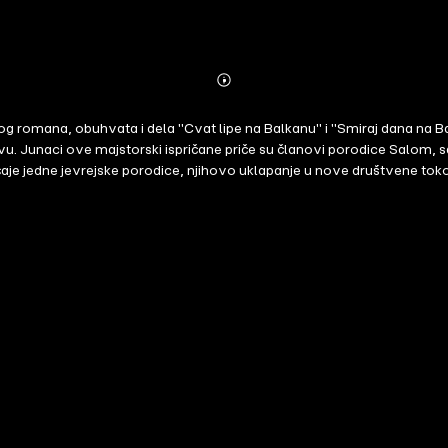
Abonnieren
Mehr
Details
vog romana, obuhvata i dela "Cvat lipe na Balkanu" i "Smiraj dana na Bal
u. Junaci ove majstorski ispričane priče su članovi porodice Salom, sa 
čaje jedne jevrejske porodice, njihovo uklapanje u nove društvene tok