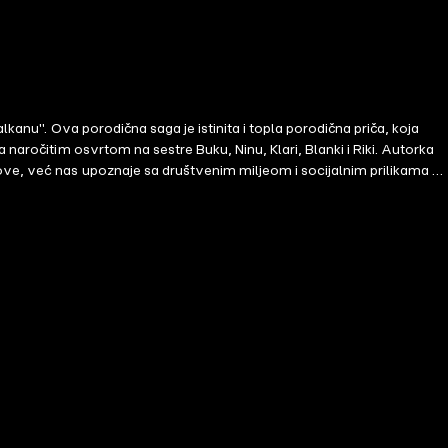
kanu". Ova porodična saga je istinita i topla porodična priča, koja
naročitim osvrtom na sestre Buku, Ninu, Klari, Blanki i Riki. Autorka
ove, već nas upoznaje sa društvenim miljeom i socijalnim prilikama u