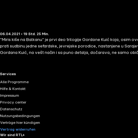
06.04.2021 • 19 Std. 25 Min.
"Miris kiše na Balkanu" je prvi deo trilogije Gordane Kuić koja, osim o
prati sudbinu jedne sefardske, jevrejske porodice, nastanjene u Sarajev
Gordana Kuić, na vešt način i sa puno detalja, dočarava, ne samo obi
nekadašnjem Sarajevu, Beogradu i Zagrebu.
RTL+ useful links.
Services
Alle Programme
Hilfe & Kontakt
Impressum
Privacy center
Datenschutz
Nutzungsbedingungen
Verträge hier kündigen
Vertrag widerrufen
Wir sind RTL+