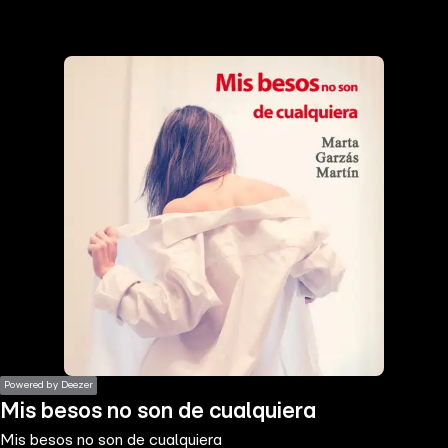
the
h page
 main
nt
the
ibility
ment
Powered by Deezer
Mis besos no son de cualquiera
Mis besos no son de cualquiera