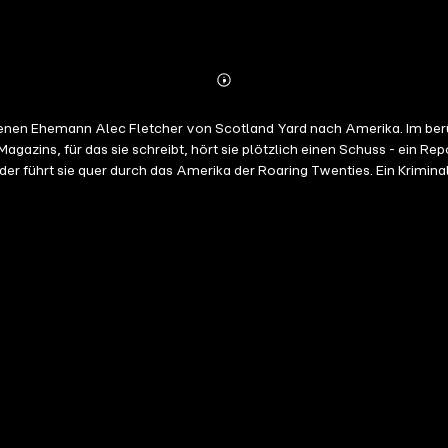
Abonnieren
Mehr
Details
ckenen Ehemann Alec Fletcher von Scotland Yard nach Amerika. Im ber
gazins, für das sie schreibt, hört sie plötzlich einen Schuss - ein Re
der führt sie quer durch das Amerika der Roaring Twenties. Ein Krimina