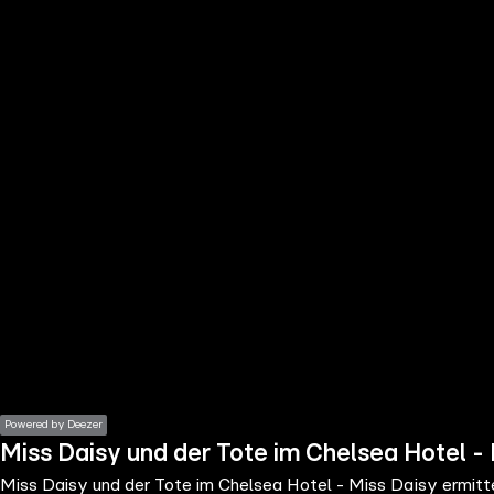
the
h page
 main
nt
the
ibility
ment
Powered by Deezer
Miss Daisy und der Tote im Chelsea Hotel - 
Miss Daisy und der Tote im Chelsea Hotel - Miss Daisy ermitte