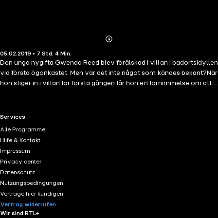
Abonnieren
Mehr
05.02.2019 • 7 Std. 4 Min.
Details
Den unga nygifta Gwenda Reed blev förälskad i villan i badortsidyllen
vid första ögonkastet. Men var det inte något som kändes bekant?När
hon stiger in i villan för första gången får hon en förnimmelse om att
en död kvinna ligger på golvet. Och det verkar vara hennes styvmor
...Det visar sig snart att Gwenda bott i huset i treårsåldern och nu
vänder hon sig till Miss Marple för att få klarhet i vad som hänt.
RTL+ useful links.
Services
Marples efterforskningar leder till tre män som alla tjänat på att röja
Alle Programme
styvmodern ur vägen. Ett fruktansvärt brott vars sanning är på väg
Hilfe & Kontakt
att uppdagas ...I och med detta fall tar Miss Marple avsked av sina
Impressum
läsare. Men på vilket sätt hon gör det!
Privacy center
Datenschutz
Nutzungsbedingungen
Verträge hier kündigen
Vertrag widerrufen
Wir sind RTL+