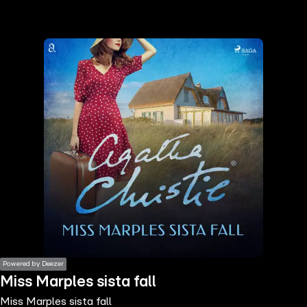
the
h page
 main
nt
the
ibility
ment
Powered by Deezer
Miss Marples sista fall
Miss Marples sista fall