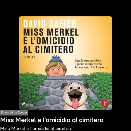
the
h page
 main
nt
the
ibility
ment
Powered by Deezer
Miss Merkel e l'omicidio al cimitero
Miss Merkel e l'omicidio al cimitero