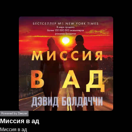
the
h page
 main
nt
the
ibility
ment
Powered by Deezer
Миссия в ад
Миссия в ад