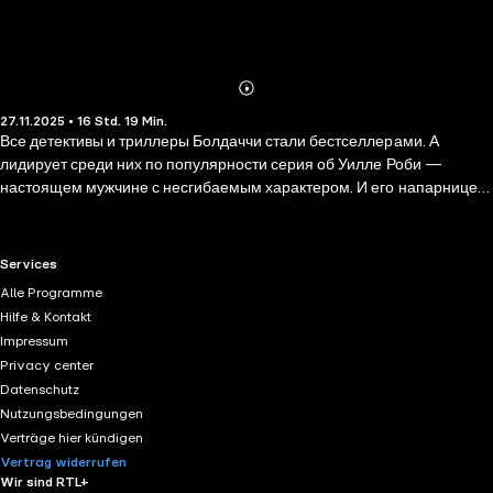
Abonnieren
Mehr
27.11.2025 • 16 Std. 19 Min.
Details
Все детективы и триллеры Болдаччи стали бестселлерами. А
лидирует среди них по популярности серия об Уилле Роби —
настоящем мужчине с несгибаемым характером. И его напарнице
Джессике Рил — убийственной красотке с горячим сердцем. Уилл и
Джессика — спецагенты, лучше которых у правительства просто
нет. И хотя теперь они на плохом счету, такую небывалую
RTL+ useful links.
Services
секретную миссию можно поручить только им. С ней не справится
Alle Programme
больше никто, да и каждый из них по отдельности тоже. Роби и Рил
Hilfe & Kontakt
даже не знают, что это за миссия, однако испытания, которые им
Impressum
пришлось пройти, чтобы доказать способность выполнить ее,
Privacy center
беспрецедентны. Вскоре агентам придется столкнуться с врагом
Datenschutz
гораздо опытнее их самих — таинственной женщиной, с детства
Nutzungsbedingungen
жестоко убивающей людей по приказу и готовой пойти на все ради
Verträge hier kündigen
своего верховного лидера…
Vertrag widerrufen
Wir sind RTL+