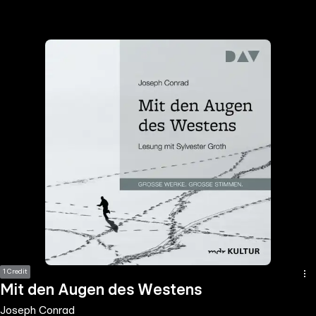
the
h page
 main
nt
the
ibility
ment
1 Credit
Mit den Augen des Westens
Joseph Conrad