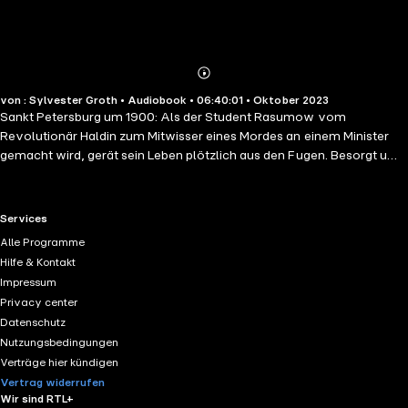
Abonnieren
Mehr
von : Sylvester Groth • Audiobook • 06:40:01 • Oktober 2023
Details
Sankt Petersburg um 1900: Als der Student Rasumow vom
Revolutionär Haldin zum Mitwisser eines Mordes an einem Minister
gemacht wird, gerät sein Leben plötzlich aus den Fugen. Besorgt um
sich selbst und die öffentliche Ordnung, denunziert er den Täter. Zur
Belohnung wird er nach Genf geschickt, wo er eine bolschewistische
Verschwörung aufdecken soll. Doch er verliebt sich ausgerechnet in
RTL+ useful links.
Services
Haldins Schwester – das wird ihm zum Verhängnis. »Mit den Augen
Alle Programme
des Westens« handelt vom Bann der Täuschung und den
Hilfe & Kontakt
Verheißungen der Macht. Ein großer politischer Roman – brillant
Impressum
gelesen von Sylvester Groth.
Privacy center
Datenschutz
Nutzungsbedingungen
Verträge hier kündigen
Vertrag widerrufen
Wir sind RTL+