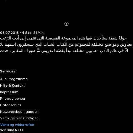
Abonnieren
Mehr
03.07.2018 • 4 Std. 21 Min.
Details
جولةٌ شيقة ستأخذك فيها هذه المجموعة القصصية التي تنتمي إلى أدب الرّعب
بعناوين ومواضيع مختلفة لمجموعةٍ من الكتاب الشباب الذي سيحفرون اسمهم بلا
شكّ في عالم الأدب.. عناوين مختلفة تبدأ بقصّة اعذريني ثمَّ ضيوف المقابر ، حدث
ليلًا، كانت تعرف، العجوز، بيت قديم، تحرر، سر الورقة الحمراء، صفير
الشياطين، بوجلود، أرض الظلال، حكايات ليلية، رائحة الدماء، الساحرة و وحوش
مدينتنا.. قبل البدء احذر فالاستماع لهذه المجموعة هو أشبه بنزهةٍ في حديقةٍ غنّاء
RTL+ useful links.
Services
ولكن تحت جنح الظلام !!
Alle Programme
Hilfe & Kontakt
Impressum
Privacy center
Datenschutz
Nutzungsbedingungen
Verträge hier kündigen
Vertrag widerrufen
Wir sind RTL+