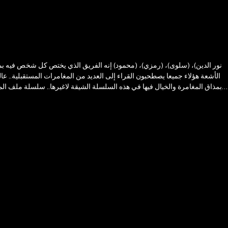
الأشعة هؤلاء جميعا يصطحبون القراء إلى العديد من المغامرات المستقبلية.. عال
بمذاق المغامرة والخيال فيها في هذه السلسلة الشيقة لاغيرها.. سلسلة ملف المس