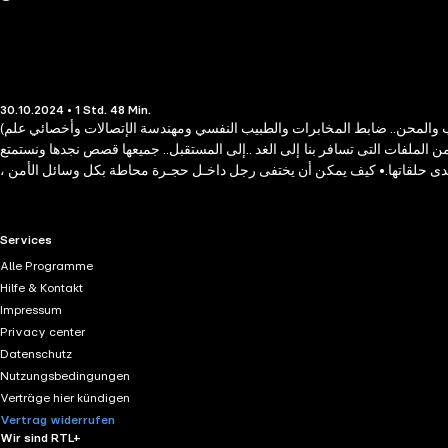
30.10.2024 • 1 Std. 48 Min.
(نور الدين)، (سلوى)، (رمزي)، (محمود) إنه الفريق الذي يختص كل شخص فيه بمجال معين يختلف عن الآخر ويجتمع الكل معا ليكونوا خليطا متماسكا يجتاز الصعاب والمحن.. ضابط المخابرات والطبيب النفسي ومهندسة الإتصالات وأخصائي علم
ن الملفات التى تسافر بنا إلى الغد ..إلى المستقبل.. جميعها قصص نجدها ونستمتع
ا إحدى حلقاتها.• كيف يمكن أن يختفى رجل داخـل حجـرة محاطة بكل وسائل الأمن ،
لك المرأة الأثرية ، فى ذلك القصر القديم ، الذى اختفى داخله رجال عبر التاريخ ؟
RTL+ useful links.
Services
Alle Programme
Hilfe & Kontakt
Impressum
Privacy center
Datenschutz
Nutzungsbedingungen
Verträge hier kündigen
Vertrag widerrufen
Wir sind RTL+