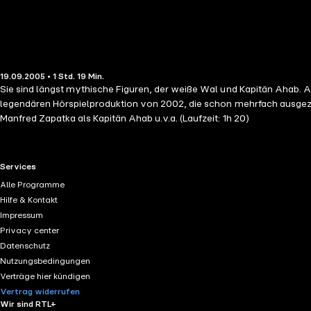
19.09.2005 • 1 Std. 19 Min.
Sie sind längst mythische Figuren, der weiße Wal und Kapitän Ahab. 
legendären Hörspielproduktion von 2002, die schon mehrfach ausgezei
Manfred Zapatka als Kapitän Ahab u.v.a. (Laufzeit: 1h 20)
RTL+ useful links.
Services
Alle Programme
Hilfe & Kontakt
Impressum
Privacy center
Datenschutz
Nutzungsbedingungen
Verträge hier kündigen
Vertrag widerrufen
Wir sind RTL+