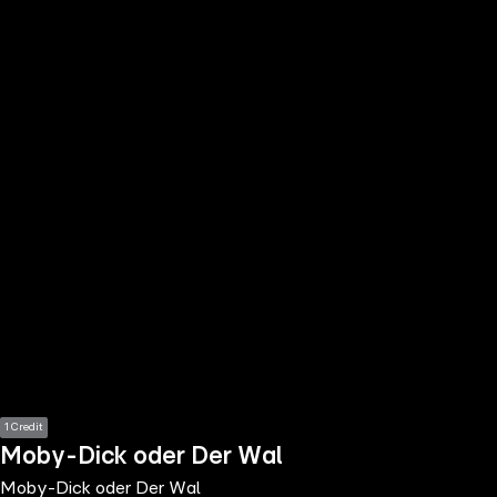
the
h page
 main
nt
the
ibility
ment
1 Credit
Moby-Dick oder Der Wal
Moby-Dick oder Der Wal