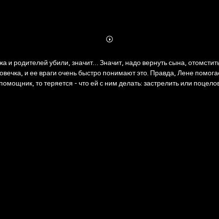
Abonnieren
Mehr
Details
жа и родителей убили, значит… Значит, надо вернуть сына, отомстить
овечка, и ее враги очень быстро понимают это. Правда, Лене помог
 помощник, то теряется - что ей с ним делать: застрелить или поцел