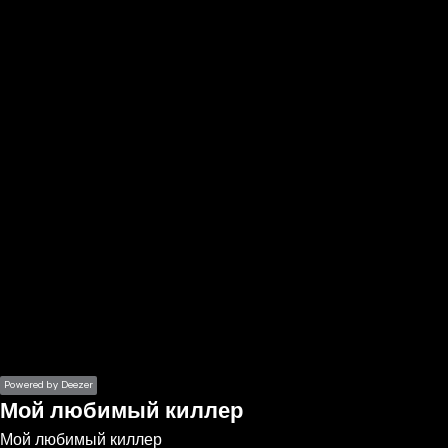
the
h page
 main
nt
the
ibility
ment
Powered by Deezer
Мой любимый киллер
Мой любимый киллер