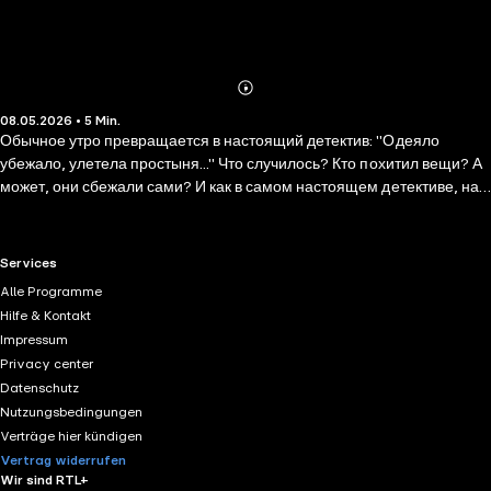
Abonnieren
Mehr
08.05.2026 • 5 Min.
Details
Обычное утро превращается в настоящий детектив: "Одеяло
убежало, улетела простыня..." Что случилось? Кто похитил вещи? А
может, они сбежали сами? И как в самом настоящем детективе, нас
ждёт погоня, неожиданные встречи и настоящее волшебство
преображения! Ведь как бы плохо ты себя ни вёл, всегда можно
исправиться и стать лучше.
RTL+ useful links.
Services
Alle Programme
Hilfe & Kontakt
Impressum
Privacy center
Datenschutz
Nutzungsbedingungen
Verträge hier kündigen
Vertrag widerrufen
Wir sind RTL+