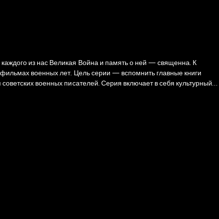
и фильмах военных лет. Цель серии — вспомнить главные книги
м советских военных писателей. Серия включает в себя культурный
ками и организуют подпольную группу «Молодая гвардия». Им
адеев был глубоко потрясен реальной историей, которую взял за
ыли зверски замучены гитлеровцами и сброшены в шахты, откуда их