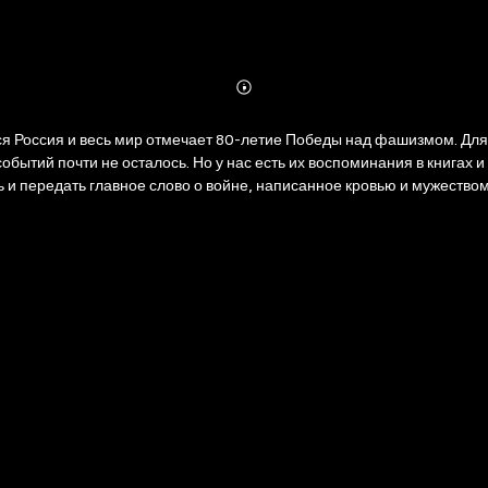
Abonnieren
Mehr
Details
бытий почти не осталось. Но у нас есть их воспоминания в книгах 
ь и передать главное слово о войне, написанное кровью и мужество
ной подпольной организации
е ребята решают вести непримиримую борьбу с немецкими захватчи
дный прокол, который приводит к трагическому финалу. Александр Ф
 последствиях предательства. Комсомольцы — участники подполья б
943 г.