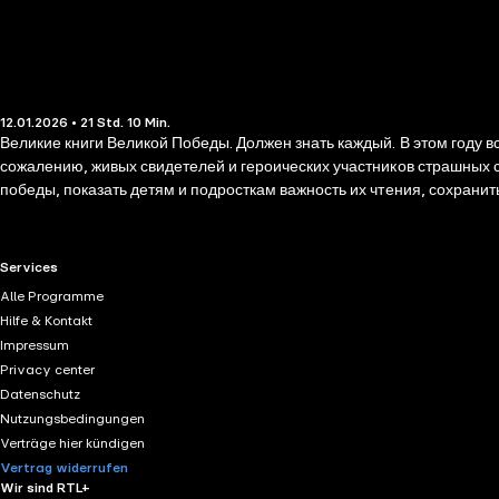
12.01.2026 • 21 Std. 10 Min.
Великие книги Великой Победы. Должен знать каждый. В этом году вся Россия и весь мир отмечает 80-летие Победы над фашизмом. Для каждого из нас Великая Война и память о ней — священна. К
сожалению, живых свидетелей и героических участников страшных со
победы, показать детям и подросткам важность их чтения, сохранит
минимум книг по Великой Отечественной войне, который должен знать каждый. История подвига, совершенного в годы Великой Отечественной войны членами молодёж
города Краснодона. Не успевшие эвакуироваться из города молоды
удается скрытно вести свою деятельность, пока не происходит доса
RTL+ useful links.
Services
основу этого романа, о храбрости и стойкости, долге и ужасающих
Alle Programme
останки были извлечены советскими воинами и захоронены в марте 1
Hilfe & Kontakt
Impressum
Privacy center
Datenschutz
Nutzungsbedingungen
Verträge hier kündigen
Vertrag widerrufen
Wir sind RTL+