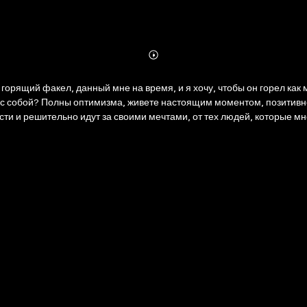
Abonnieren
Mehr
Details
 горящий факел, данный мне на время, и я хочу, чтобы он горел ка
 с собой? Полны оптимизма, живете настоящим моментом, позитивно
ти и решительно идут за своими мечтами, от тех людей, которые мн
 пустоту в душе? По мнению автора, самоконтроль и ответственност
ваться семи принципов. В кратком обзоре вы познакомитесь с практ
уверенно, беречь свое время, жить настоящим и дорожить взаимоо