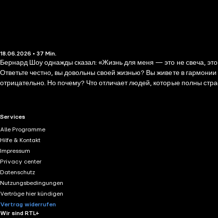
18.06.2026 • 37 Min.
Бернард Шоу однажды сказал: «Жизнь для меня — это не свеча, это
Ответьте честно, вы довольны своей жизнью? Вы живете в гармонии
отрицательно. Но почему? Что отличает людей, которые полны страс
либо, наоборот, добиваются всех благ, но чувствуют одиночество и
освоить и совершенствовать эти умения, нужно ежедневно придержи
формулировать свои намерения и ожидания от жизни, действовать 
RTL+ useful links.
Services
Alle Programme
Hilfe & Kontakt
Impressum
Privacy center
Datenschutz
Nutzungsbedingungen
Verträge hier kündigen
Vertrag widerrufen
Wir sind RTL+