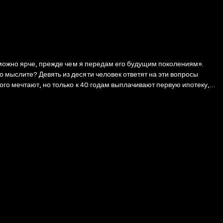
к можно ярче, прежде чем я передам его будущим поколениям».
 мыслите? Девять из десяти человек ответят на эти вопросы
ого мечтают, но только к 40 годам выплачивают первую ипотеку,
ь — вот два качества, которые отличают благополучных людей. Чтобы
иками, которые научат вас позитивно мыслить, четко
тношениями с другими людьми.