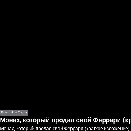
the
h page
 main
nt
the
ibility
ment
Powered by Deezer
Монах, который продал свой Феррари (к
Монах, который продал свой Феррари (краткое изложение)