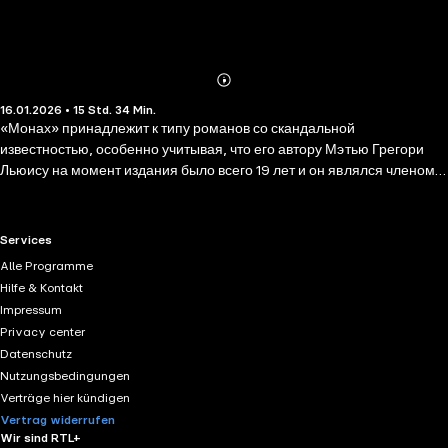
Abonnieren
Mehr
16.01.2026 • 15 Std. 34 Min.
Details
«Монах» принадлежит к типу романов со скандальной
известностью, особенно учитывая, что его автору Мэтью Грегори
Льюису на момент издания было всего 19 лет и он являлся членом
Британского парламента. Роман, совершенно не похожий на
произведения, которые Англия видела до его публикации в 1796
году. Зловещий, тревожный, он радикально изменил готическую
RTL+ useful links.
Services
литературу своим мрачным тоном, открытым повествованием о
Alle Programme
табуированных темах: колдовстве, сексе, антиклерикализме,
Hilfe & Kontakt
убийствах, инцесте, эксцессах испанской инквизиции, сатанизме.
Impressum
Помимо того что на страницах «Монаха» перед читателем
Privacy center
проходил парад всевозможных перверсий, в нем еще и
Datenschutz
содержались антихристианские рассуждения, достойные Ницше,
Nutzungsbedingungen
вроде того, что «даже в анналах борделя трудно найти больший
Verträge hier kündigen
выбор непристойных выражений, чем в Святом Писании».
Vertrag widerrufen
Wir sind RTL+