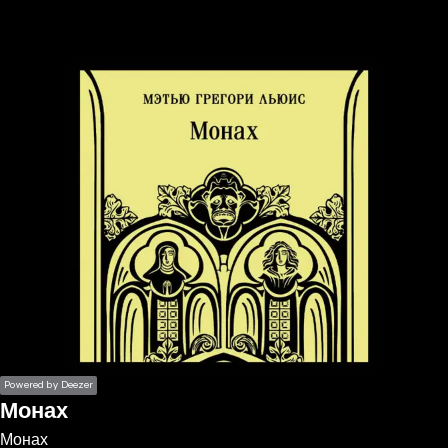
the
h page
 main
nt
the
ibility
ment
Powered by Deezer
Монах
Монах