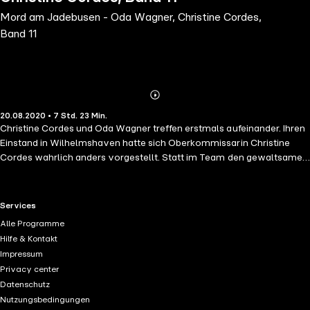
Mord am Jadebusen - Oda Wagner, Christine Cordes,
Band 11
Abonnieren
Mehr
20.08.2020 • 7 Std. 23 Min.
Details
Christine Cordes und Oda Wagner treffen erstmals aufeinander. Ihren
Einstand in Wilhelmshaven hatte sich Oberkommissarin Christine
Cordes wahrlich anders vorgestellt. Statt im Team den gewaltsamen
Tod eines Museumsdirektors zu ermitteln, liefert sie sich einen
Zickenkrieg mit einer Kollegin, die bissig ihr Revier verteidigt. Die
Familie des Toten scheint ebenfalls kein Interesse an der Aufklärung
RTL+ useful links.
Services
des Mordes zu haben und mauert bei jeder Gelegenheit. Dann
Alle Programme
verschwindet auch noch eine wertvolle Skulptur, die für die Lösung
Hilfe & Kontakt
des Falls maßgeblich von Bedeutung wäre ...
Impressum
Privacy center
Datenschutz
Nutzungsbedingungen