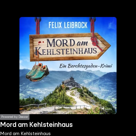
the
h page
 main
nt
the
ibility
ment
Powered by Deezer
Mord am Kehlsteinhaus
Mord am Kehlsteinhaus