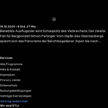
Abonnieren
Mehr
14.10.2024 • 8 Std. 27 Min.
Details
Beliebtes Ausflugsziel wird Schauplatz des Verbrechens: Der zweite
Fall für Bergpolizist Simon Perlinger Vom Gipfel des Obersalzbergs
spannt sich das Panorama der Berchtesgadener Alpen bis nach
Salzburg auf. Unten im Tal glitzert der Königssee. Doch an diesem
Morgen hat der Liftwart Klaus Brunner keinen Blick für die imposante
Berglandschaft. Beim Betreten der Kabine des legendären
RTL+ useful links.
Services
Kehlsteinlifts bietet sich ihm ein schauriger Anblick: Die
Alle Programme
venezianischen Spiegel, die grünen Lederbänke, die goldglänzende
Hilfe & Kontakt
Innenausstattung – alles ist blutverschmiert. Sofort ist der junge
Impressum
Kommissar und Polizeibergführer Simon Perlinger zur Stelle, um am
Privacy center
Tatort Spuren zu sichern. Sind dies die blutigen Spuren eines Kampfes
Datenschutz
oder gar eines Mordes? Was geschah mitten in der Nacht im
Nutzungsbedingungen
Kehlsteinlift?
Verträge hier kündigen
Vertrag widerrufen
Wir sind RTL+