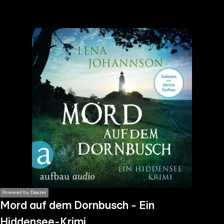
the
h page
 main
nt
the
ibility
ment
Powered by Deezer
Mord auf dem Dornbusch - Ein
Hiddensee-Krimi