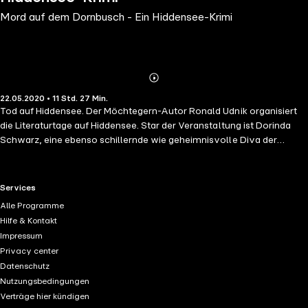
Mord auf dem Dornbusch - Ein Hiddensee-Krimi
Abonnieren
Mehr
22.05.2020 • 11 Std. 27 Min.
Details
Tod auf Hiddensee. Der Möchtegern-Autor Ronald Udnik organisiert
die Literaturtage auf Hiddensee. Star der Veranstaltung ist Dorinda
Schwarz, eine ebenso schillernde wie geheimnisvolle Diva der
Literaturszene. Doch nach ihrem Vortrag wird sie tot am Dornbusch
gefunden. Die Art, wie die Leiche zur Schau gestellt ist, gleicht exakt
der Darstellung in einem ihrer Romane. Kommissarin Conny Lorenz,
RTL+ useful links.
Services
die aus Stralsund auf die Insel kommt, stellt bei ihren Ermittlungen
Alle Programme
fest, dass die Tote viele Feinde hatte: Autoren, Verleger, ehemalige
Hilfe & Kontakt
Freunde ... Hiddensee - so spannend und mörderisch, wie man es
Impressum
noch nicht gesehen hat.
Privacy center
Datenschutz
Nutzungsbedingungen
Verträge hier kündigen