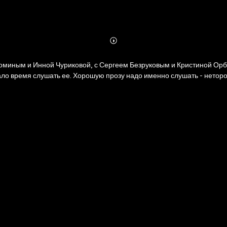
Abonnieren
Mehr
Details
оминым и Инной Чуриковой, с Сергеем Безруковым и Кристиной Орба
тало время слушать ее. Хорошую прозу надо именно слушать - неторо