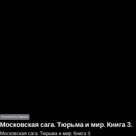
the
h page
 main
nt
the
ibility
ment
Powered by Deezer
Московская сага. Тюрьма и мир. Книга 3.
Московская сага. Тюрьма и мир. Книга 3.