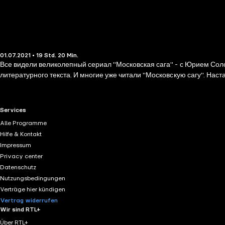
01.07.2021 • 19 Std. 20 Min.
Все видели великолепный сериал "Московская сага" - с Юрием Сол
литературного текста. И многие уже читали "Московскую сагу". Нас
RTL+ useful links.
Services
Alle Programme
Hilfe & Kontakt
Impressum
Privacy center
Datenschutz
Nutzungsbedingungen
Verträge hier kündigen
Vertrag widerrufen
Wir sind RTL+
Über RTL+