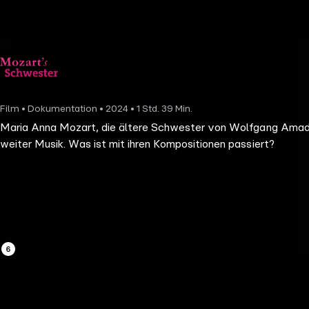
the
h page
 main
nt
the
Film • Dokumentation • 2024 • 1 Std. 39 Min.
ibility
Maria Anna Mozart, die ältere Schwester von Wolfgang Amadeus
ment
weiter Musik. Was ist mit ihren Kompositionen passiert?