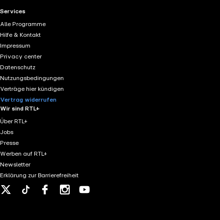
RTL+ useful links.
Services
Alle Programme
Hilfe & Kontakt
Impressum
Privacy center
Datenschutz
Nutzungsbedingungen
Verträge hier kündigen
Vertrag widerrufen
Wir sind RTL+
Über RTL+
Jobs
Presse
Werben auf RTL+
Newsletter
Erklärung zur Barrierefreiheit
X
Tiktok
Facebook
Instagram
Youtube