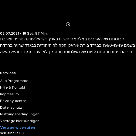
Abonnieren
Mehr
05.07.2021 • 18 Std. 57 Min.
Details
תבוסתם של הערבים במלחמת תש"ח בארץ-ישראל עודנה טרייה וצורבת
בשנים 1950-1949 בבגדד בירת עיראק. הקהילה היהודית בבגדד שרויה בחרדה
מפני הרדיפות וההתנכלויות של השלטונות וההמון. לא יעבור זמן רב והיא תעלה
כמעט כולה לישראל. זה הרקע לסיפור רב עוצמה ומרתק ביותר, מסופר בעיקר
מנקודת ראותו של לאבי, נער יהודי בחבלי התבגרותו, על הפרק האחרון
לישיבתם של היהודים בבגדאד ועל ימיהם הראשונים בישראל. במרכז הסיפור
RTL+ useful links.
Services
קורותיה של משפחה אחת - בית עמארי. לעיני הקורא נפרשת יריעה רחבה של
Alle Programme
חייה הססגוניים של בגדאד, עיר של יצרים מבעבעים בחום האקלים המדברי,
Hilfe & Kontakt
ושל מדנים ותככי ם פוליטיים של סיעות וקבוצות למיניהן: יהודים ומוסלמים,
Impressum
דתיים שמרנים וחילונים מהפכנים, ציונים וקומוניסטים - הצד השווה שבהם
Privacy center
שכולם חולמים על גאולה. ובתחתיות מפכים זרמי המהפכה המדינית
Datenschutz
והחברתית העתידה לפרוץ בעיראק בתוך שנים אחדות, וממנה תיוולד עיראק של
Nutzungsbedingungen
ימינו. הישג רב רושם חדש של בעל "תרנגול כפרות", מגדולי רבי המכר של
Verträge hier kündigen
הוצאת עם עובד.
Vertrag widerrufen
Wir sind RTL+