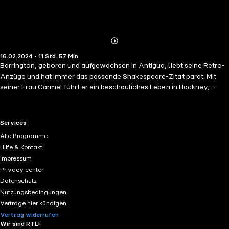
Abonnieren
Mehr
16.02.2024 • 11 Std. 57 Min.
Details
Barrington, geboren und aufgewachsen in Antigua, liebt seine Retro-
Anzüge und hat immer das passende Shakespeare-Zitat parat. Mit
seiner Frau Carmel führt er ein beschauliches Leben in Hackney,
London: zwei Kinder, ein Haus, Ruhestand. Doch unter der perfekten
Oberfläche führt Barry ein Doppelleben. Sein Freund Morris ist
ebenfalls nach England ausgewandert – denn die beiden führen seit
RTL+ useful links.
Services
jeher eine heimliche Beziehung. Während sich ihre Ehe auf den
Alle Programme
Abgrund zubewegt, entscheidet Barry, dass er endlich offen mit
Hilfe & Kontakt
Morris zusammenleben will. Aber ist das möglich, nach all den
Impressum
Jahren des verborgenen Daseins?
Privacy center
Datenschutz
Nutzungsbedingungen
Verträge hier kündigen
Vertrag widerrufen
Wir sind RTL+